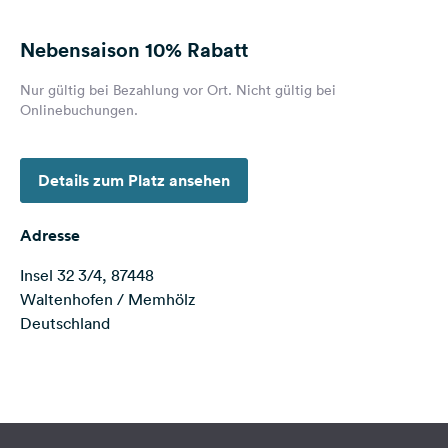
Feedback
Nebensaison
10% Rabatt
Sprache:
Deutsch
Nur gültig bei Bezahlung vor Ort. Nicht gültig bei
Onlinebuchungen.
Folge
uns
auf
Details zum Platz ansehen
Social
Media
Adresse
Facebook
Insel 32 3/4, 87448
Waltenhofen / Memhölz
Instagram
Deutschland
Terms of use
© 1987–2026 HERE