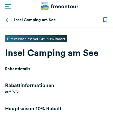
Insel Camping am See
Routen
Plätze
Direkt-Nachlass vor Ort - 10% Rabatt
Insel Camping am See
Magazin
Partner
Rabattdetails
Registrieren
Einloggen
Rabattinformationen
auf P/N
Newsletter
Hauptsaison
10% Rabatt
Fragen &