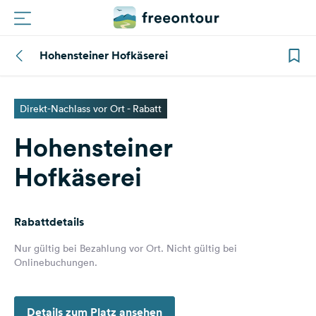
Hohensteiner Hofkäserei
Routen
Plätze
Direkt-Nachlass vor Ort - Rabatt
Hohensteiner
Magazin
Hofkäserei
Partner
Rabattdetails
Registrieren
Einloggen
Nur gültig bei Bezahlung vor Ort. Nicht gültig bei
Onlinebuchungen.
Newsletter
Details zum Platz ansehen
Fragen &