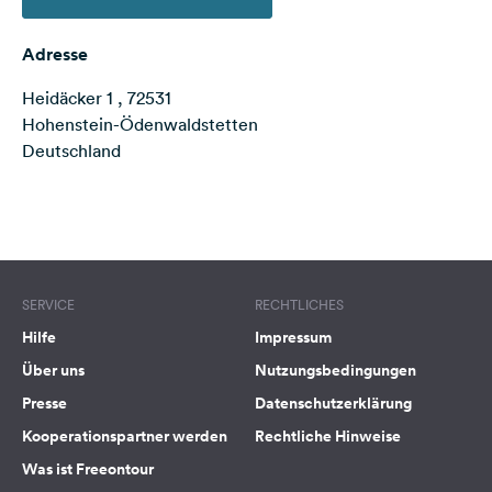
Feedback
Adresse
Sprache:
Deutsch
Heidäcker 1 , 72531
Hohenstein-Ödenwaldstetten
Deutschland
Folge
uns
auf
Social
Terms of use
© 1987–2026 HERE
Media
Facebook
SERVICE
RECHTLICHES
Instagram
Hilfe
Impressum
Über uns
Nutzungsbedingungen
Presse
Datenschutzerklärung
Kooperationspartner werden
Rechtliche Hinweise
Was ist Freeontour