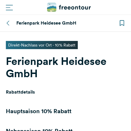
Ferienpark Heidesee GmbH
Routen
Plätze
Direkt-Nachlass vor Ort - 10% Rabatt
Ferienpark Heidesee
Magazin
GmbH
Partner
Rabattdetails
Registrieren
Einloggen
Hauptsaison
10% Rabatt
Newsletter
Nebensaison
10% Rabatt
Fragen &