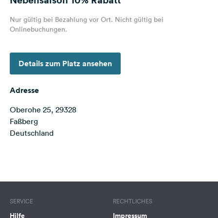
Feedback
Nur gültig bei Bezahlung vor Ort. Nicht gültig bei
Sprache:
Onlinebuchungen.
Deutsch
Details zum Platz ansehen
Folge
uns
auf
Adresse
Social
Media
Oberohe 25, 29328
Faßberg
Facebook
Deutschland
Instagram
Terms of use
© 1987–2026 HERE, Deutschland
SERVICE
RECHTLICHES
Hilfe
Impressum