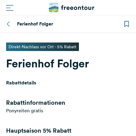
Ferienhof Folger
Routen
Plätze
Direkt-Nachlass vor Ort - 5% Rabatt
Ferienhof Folger
Magazin
Partner
Rabattdetails
Registrieren
Einloggen
Rabattinformationen
Ponyreiten gratis
Newsletter
Hauptsaison
5% Rabatt
Fragen &