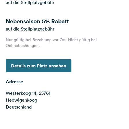
auf die Stellplatzgebühr
Feedback
Sprache:
Nebensaison
5% Rabatt
Deutsch
auf die Stellplatzgebühr
Nur gültig bei Bezahlung vor Ort. Nicht gültig bei
Folge
Onlinebuchungen.
uns
auf
Social
Media
Details zum Platz ansehen
Facebook
Adresse
Instagram
Westerkoog 14, 25761
Hedwigenkoog
Deutschland
Terms of use
© 1987–2026 HERE