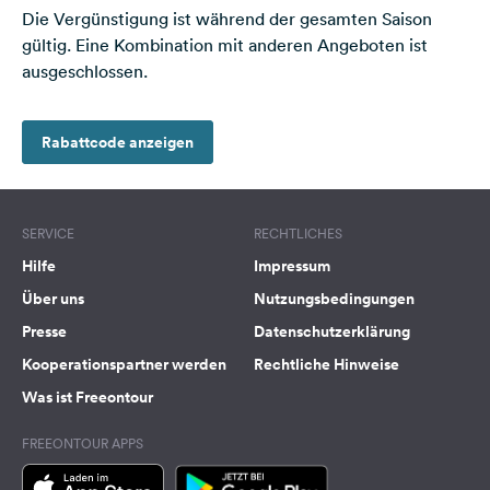
Die Vergünstigung ist während der gesamten Saison
Feedback
gültig. Eine Kombination mit anderen Angeboten ist
Sprache:
ausgeschlossen.
Deutsch
Rabattcode anzeigen
Folge
uns
auf
Social
SERVICE
RECHTLICHES
Media
Hilfe
Impressum
Facebook
Über uns
Nutzungsbedingungen
Instagram
Presse
Datenschutzerklärung
Kooperationspartner werden
Rechtliche Hinweise
Was ist Freeontour
FREEONTOUR APPS