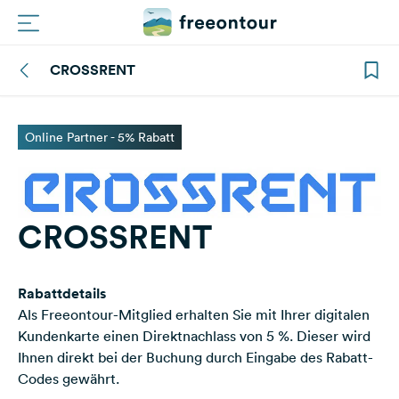
CROSSRENT
Routen
Plätze
Online Partner - 5% Rabatt
Magazin
Partner
CROSSRENT
Registrieren
Rabattdetails
Einloggen
Als Freeontour-Mitglied erhalten Sie mit Ihrer digitalen
Kundenkarte einen Direktnachlass von 5 %. Dieser wird
Ihnen direkt bei der Buchung durch Eingabe des Rabatt-
Newsletter
Codes gewährt.
Fragen &