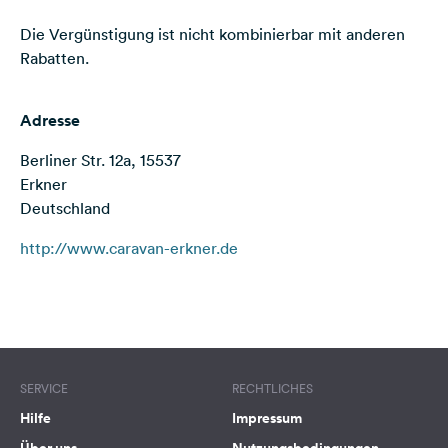
Feedback
Die Vergünstigung ist nicht kombinierbar mit anderen
Rabatten.
Sprache:
Deutsch
Adresse
Folge
uns
Berliner Str. 12a, 15537
auf
Erkner
Social
Deutschland
Media
http://www.caravan-erkner.de
Facebook
Instagram
Terms of use
© 1987–2026 HERE
SERVICE
RECHTLICHES
Hilfe
Impressum