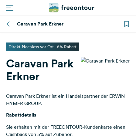
Caravan Park Erkner
Routen
Plätze
Direkt-Nachlass vor Ort - 5% Rabatt
Caravan Park
Magazin
Erkner
Partner
Caravan Park Erkner ist ein Handelspartner der ERWIN
Registrieren
Einloggen
HYMER GROUP.
Rabattdetails
Newsletter
Sie erhalten mit der FREEONTOUR-Kundenkarte einen
Cashback von 5% auf Zubehör.
Fragen &