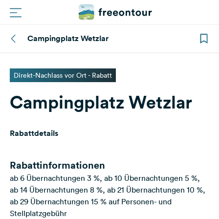
Campingplatz Wetzlar
Routen
Plätze
Direkt-Nachlass vor Ort - Rabatt
Campingplatz Wetzlar
Magazin
Partner
Rabattdetails
Registrieren
Einloggen
Rabattinformationen
ab 6 Übernachtungen 3 %, ab 10 Übernachtungen 5 %,
ab 14 Übernachtungen 8 %, ab 21 Übernachtungen 10 %,
Newsletter
ab 29 Übernachtungen 15 % auf Personen- und
Stellplatzgebühr
Fragen &