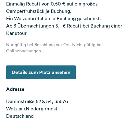
Einmalig Rabatt von 0,50 € auf ein großes
Feedback
Camperfrühstück je Buchung.
Sprache:
Ein Weizenbrötchen je Buchung geschenkt.
Deutsch
Ab 3 Übernachtungen 5,- € Rabatt bei Buchung einer
Kanutour
Folge
Nur gültig bei Bezahlung vor Ort. Nicht gültig bei
uns
Onlinebuchungen.
auf
Social
Media
Details zum Platz ansehen
Facebook
Adresse
Instagram
Dammstraße 52 & 54, 35576
Wetzlar (Niedergirmes)
Deutschland
Terms of use
© 1987–2026 HERE