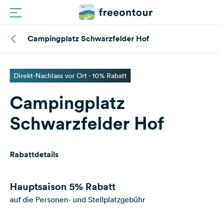
Campingplatz Schwarzfelder Hof
Routen
Plätze
Direkt-Nachlass vor Ort - 10% Rabatt
Campingplatz
Magazin
Schwarzfelder Hof
Partner
Rabattdetails
Folge
Hauptsaison
5% Rabatt
uns
auf
auf die Personen- und Stellplatzgebühr
Social
Media