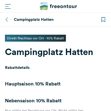
Campingplatz Hatten
Routen
Plätze
Direkt-Nachlass vor Ort - 10% Rabatt
Campingplatz Hatten
Magazin
Partner
Rabattdetails
Registrieren
Einloggen
Hauptsaison
10% Rabatt
Nebensaison
10% Rabatt
Newsletter
Fragen &
Nur gültig bei Bezahlung vor Ort. Nicht gültig bei