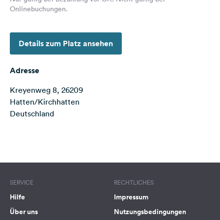
Feedback
Onlinebuchungen.
Sprache:
Deutsch
Details zum Platz ansehen
Folge
Adresse
uns
auf
Kreyenweg 8, 26209
Social
Hatten/Kirchhatten
Media
Deutschland
Facebook
Terms of use
© 1987–2026 HERE
Instagram
SERVICE
RECHTLICHES
Hilfe
Impressum
Über uns
Nutzungsbedingungen