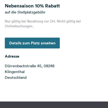
Feedback
Nebensaison
10% Rabatt
auf die Stellplatzgebühr
Sprache:
Deutsch
Nur gültig bei Bezahlung vor Ort. Nicht gültig bei
Onlinebuchungen.
Folge
uns
Details zum Platz ansehen
auf
Social
Media
Adresse
Facebook
Dürrenbachstraße 45, 08248
Klingenthal
Instagram
Deutschland
Terms of use
© 1987–2026 HERE