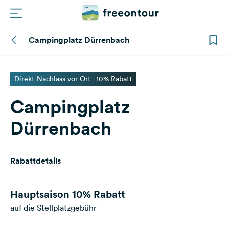
Campingplatz Dürrenbach
Routen
Plätze
Direkt-Nachlass vor Ort - 10% Rabatt
Campingplatz
Magazin
Dürrenbach
Partner
Rabattdetails
Registrieren
Einloggen
Hauptsaison
10% Rabatt
auf die Stellplatzgebühr
Newsletter
Fragen &