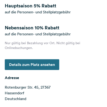
Feedback
Hauptsaison
5% Rabatt
auf die Personen- und Stellplatzgebühr
Sprache:
Deutsch
Nebensaison
10% Rabatt
Folge
auf die Personen- und Stellplatzgebühr
uns
auf
Nur gültig bei Bezahlung vor Ort. Nicht gültig bei
Social
Onlinebuchungen.
Media
Facebook
Details zum Platz ansehen
Instagram
Adresse
Rotenburger Str. 45, 27367
Hassendorf
Deutschland