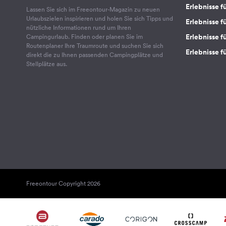
Erlebnisse f
Lassen Sie sich im Freeontour-Magazin zu neuen
Urlaubszielen inspirieren und holen Sie sich Tipps und
Erlebnisse f
nützliche Informationen rund um Ihren
Erlebnisse fü
Campingurlaub. Finden oder planen Sie im
Routenplaner Ihre Traumroute und suchen Sie sich
Erlebnisse f
direkt die zu Ihnen passenden Campingplätze und
Stellplätze aus.
Freeontour Copyright 2026