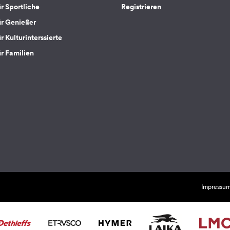
ür Sportliche
Registrieren
ür Genießer
r Kulturinterssierte
ür Familien
Impressu