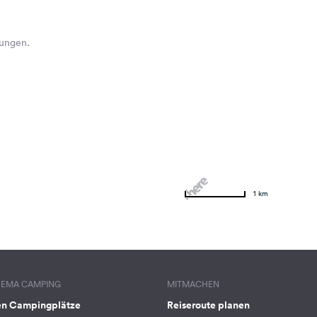
hungen.
1 km
HEMA CAMPING
MITMACHEN
en Campingplätze
Reiseroute planen