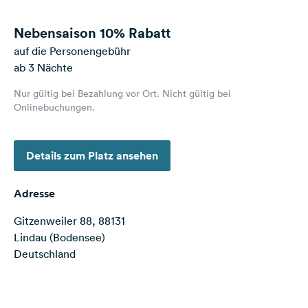
Feedback
Nebensaison
10% Rabatt
Sprache:
auf die Personengebühr
Deutsch
ab 3 Nächte
Nur gültig bei Bezahlung vor Ort. Nicht gültig bei
Folge
Onlinebuchungen.
uns
auf
Social
Media
Details zum Platz ansehen
Facebook
Adresse
Instagram
Gitzenweiler 88, 88131
Lindau (Bodensee)
Deutschland
Terms of use
© 1987–2026 HERE