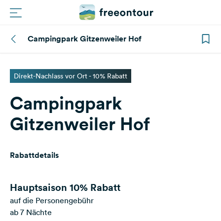
Campingpark Gitzenweiler Hof
Routen
Plätze
Direkt-Nachlass vor Ort - 10% Rabatt
Campingpark
Magazin
Gitzenweiler Hof
Partner
Rabattdetails
Registrieren
Einloggen
Hauptsaison
10% Rabatt
auf die Personengebühr
Newsletter
ab 7 Nächte
Fragen &