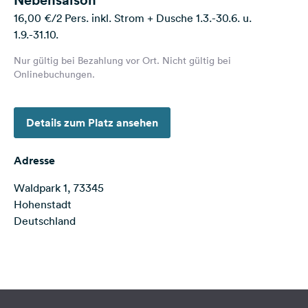
Feedback
16,00 €/2 Pers. inkl. Strom + Dusche 1.3.-30.6. u.
1.9.-31.10.
Sprache:
Deutsch
Nur gültig bei Bezahlung vor Ort. Nicht gültig bei
Onlinebuchungen.
Folge
uns
Details zum Platz ansehen
auf
Social
Media
Adresse
Facebook
Waldpark 1, 73345
Hohenstadt
Instagram
Deutschland
Terms of use
© 1987–2026 HERE