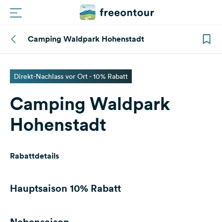
Camping Waldpark Hohenstadt
Routen
Plätze
Direkt-Nachlass vor Ort - 10% Rabatt
Camping Waldpark
Magazin
Hohenstadt
Partner
Rabattdetails
Registrieren
Einloggen
Hauptsaison
10% Rabatt
Newsletter
Nebensaison
Fragen &