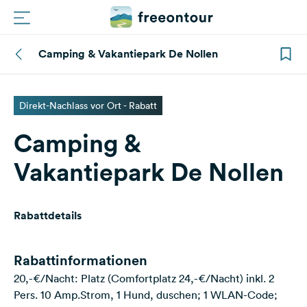
Camping & Vakantiepark De Nollen
Routen
Plätze
Direkt-Nachlass vor Ort - Rabatt
Camping &
Magazin
Vakantiepark De Nollen
Partner
Rabattdetails
Registrieren
Einloggen
Rabattinformationen
20,-€/Nacht: Platz (Comfortplatz 24,-€/Nacht) inkl. 2
Newsletter
Pers. 10 Amp.Strom, 1 Hund, duschen; 1 WLAN-Code;
Fragen &