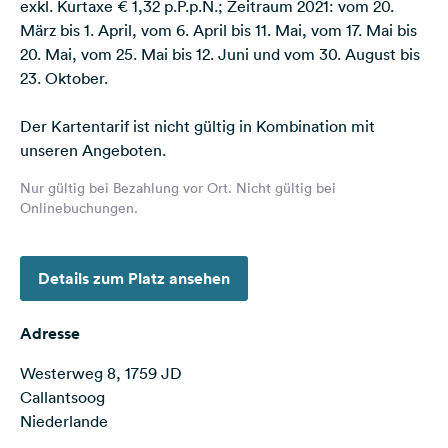
exkl. Kurtaxe € 1,32 p.P.p.N.; Zeitraum 2021: vom 20.
Feedback
März bis 1. April, vom 6. April bis 11. Mai, vom 17. Mai bis
20. Mai, vom 25. Mai bis 12. Juni und vom 30. August bis
Sprache:
23. Oktober.
Deutsch
Der Kartentarif ist nicht gültig in Kombination mit
Folge
unseren Angeboten.
uns
auf
Nur gültig bei Bezahlung vor Ort. Nicht gültig bei
Social
Onlinebuchungen.
Media
Facebook
Details zum Platz ansehen
Instagram
Adresse
Westerweg 8, 1759 JD
Callantsoog
Niederlande