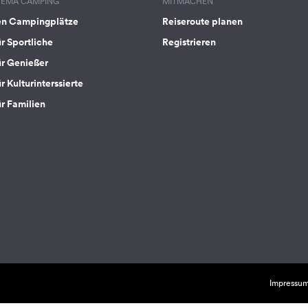
HEMA CAMPING
MITMACHEN
en Campingplätze
Reiseroute planen
ür Sportliche
Registrieren
ür Genießer
r Kulturinterssierte
ür Familien
Impressu