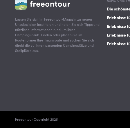
RUND UMS T
Die schönst
Erlebnisse f
Lassen Sie sich im Freeontour-Magazin zu neuen
Urlaubszielen inspirieren und holen Sie sich Tipps und
Erlebnisse f
nützliche Informationen rund um Ihren
Erlebnisse fü
Campingurlaub. Finden oder planen Sie im
Routenplaner Ihre Traumroute und suchen Sie sich
Erlebnisse f
direkt die zu Ihnen passenden Campingplätze und
Stellplätze aus.
Freeontour Copyright 2026