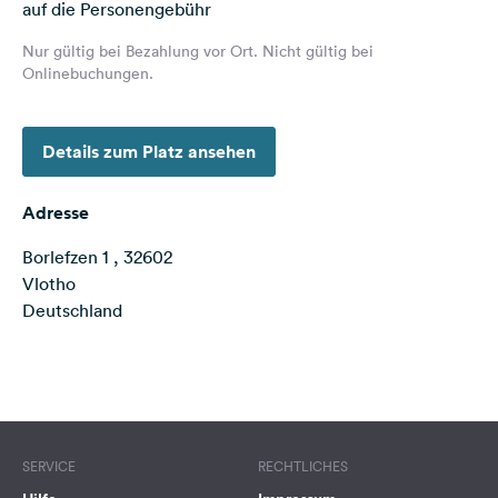
auf die Personengebühr
Feedback
Nur gültig bei Bezahlung vor Ort. Nicht gültig bei
Sprache:
Onlinebuchungen.
Deutsch
Details zum Platz ansehen
Folge
uns
auf
Adresse
Social
Media
Borlefzen 1 , 32602
Vlotho
Facebook
Deutschland
Instagram
Terms of use
© 1987–2026 HERE
SERVICE
RECHTLICHES