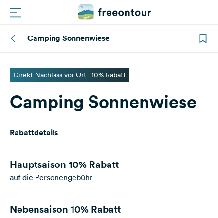
Camping Sonnenwiese
Routen
Plätze
Direkt-Nachlass vor Ort - 10% Rabatt
Camping Sonnenwiese
Magazin
Partner
Rabattdetails
Registrieren
Einloggen
Hauptsaison
10% Rabatt
auf die Personengebühr
Newsletter
Nebensaison
10% Rabatt
Fragen &