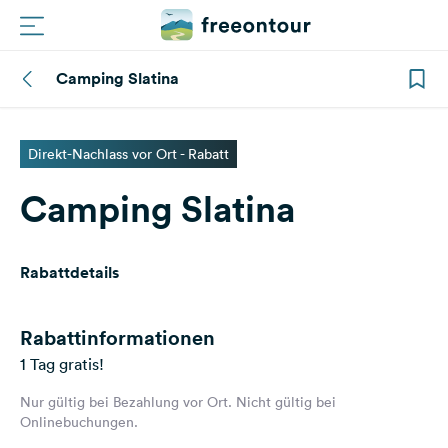
Camping Slatina
Routen
Plätze
Direkt-Nachlass vor Ort - Rabatt
Camping Slatina
Magazin
Partner
Rabattdetails
Registrieren
Einloggen
Rabattinformationen
1 Tag gratis!
Nur gültig bei Bezahlung vor Ort. Nicht gültig bei
Newsletter
Onlinebuchungen.
Fragen &