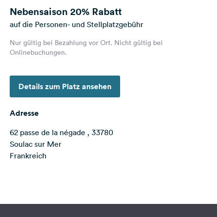
Feedback
Nebensaison
20% Rabatt
auf die Personen- und Stellplatzgebühr
Sprache:
Deutsch
Nur gültig bei Bezahlung vor Ort. Nicht gültig bei
Onlinebuchungen.
Folge
uns
Details zum Platz ansehen
auf
Social
Media
Adresse
Facebook
62 passe de la négade , 33780
Soulac sur Mer
Instagram
Frankreich
Terms of use
© 1987–2026 HERE