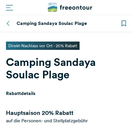
Camping Sandaya Soulac Plage
Routen
Plätze
Direkt-Nachlass vor Ort - 20% Rabatt
Camping Sandaya
Magazin
Soulac Plage
Partner
Rabattdetails
Registrieren
Einloggen
Hauptsaison
20% Rabatt
auf die Personen- und Stellplatzgebühr
Newsletter
Fragen &