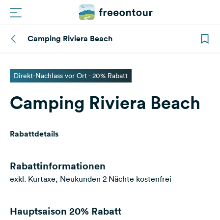
Camping Riviera Beach
Routen
Plätze
Direkt-Nachlass vor Ort - 20% Rabatt
Camping Riviera Beach
Magazin
Partner
Rabattdetails
Registrieren
Einloggen
Rabattinformationen
exkl. Kurtaxe, Neukunden 2 Nächte kostenfrei
Newsletter
Hauptsaison
20% Rabatt
Fragen &