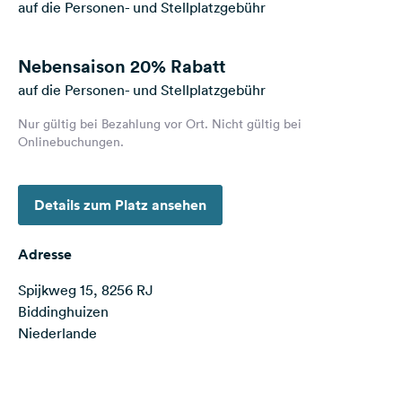
auf die Personen- und Stellplatzgebühr
Feedback
Sprache:
Nebensaison
20% Rabatt
Deutsch
auf die Personen- und Stellplatzgebühr
Nur gültig bei Bezahlung vor Ort. Nicht gültig bei
Folge
Onlinebuchungen.
uns
auf
Social
Media
Details zum Platz ansehen
Facebook
Adresse
Instagram
Spijkweg 15, 8256 RJ
Biddinghuizen
Niederlande
Terms of use
© 1987–2026 HERE