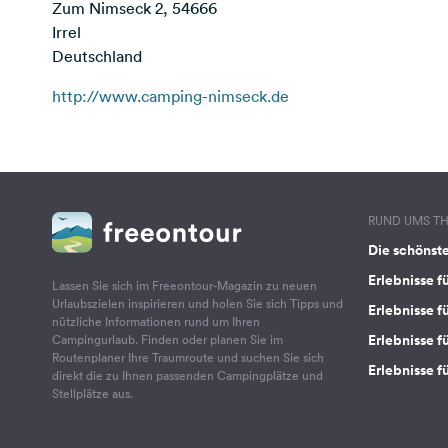
Zum Nimseck 2, 54666
Irrel
Deutschland
http://www.camping-nimseck.de
RUND UMS T
Die schönst
Erlebnisse f
Lassen Sie sich im Freeontour-Magazin zu neuen
Urlaubszielen inspirieren und holen Sie sich Tipps und
Erlebnisse f
nützliche Informationen rund um Ihren
Erlebnisse fü
Campingurlaub. Finden oder planen Sie im
Routenplaner Ihre Traumroute und suchen Sie sich
Erlebnisse f
direkt die zu Ihnen passenden Campingplätze und
Stellplätze aus.