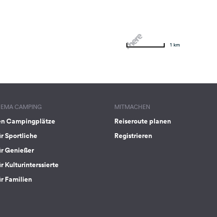
1 km
HEMA CAMPING
MITMACHEN
en Campingplätze
Reiseroute planen
ür Sportliche
Registrieren
ür Genießer
r Kulturinterssierte
ür Familien