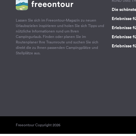
RUND UMS T
Die schönst
Erlebnisse f
Lassen Sie sich im Freeontour-Magazin zu neuen
Urlaubszielen inspirieren und holen Sie sich Tipps und
Erlebnisse f
nützliche Informationen rund um Ihren
Erlebnisse fü
Campingurlaub. Finden oder planen Sie im
Routenplaner Ihre Traumroute und suchen Sie sich
Erlebnisse f
direkt die zu Ihnen passenden Campingplätze und
Stellplätze aus.
Freeontour Copyright 2026