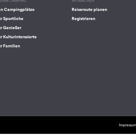
HEMA CAMPING
MITMACHEN
en Campingplätze
Reiseroute planen
ür Sportliche
Registrieren
ür Genießer
r Kulturinterssierte
ür Familien
Impressu