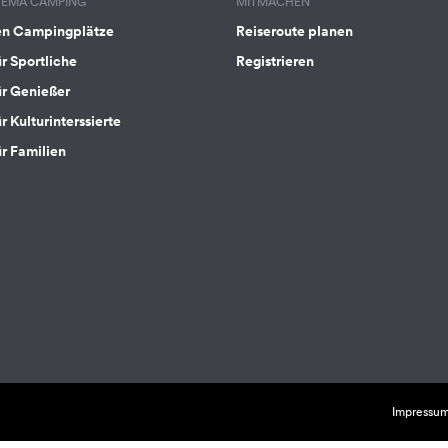
HEMA CAMPING
MITMACHEN
en Campingplätze
Reiseroute planen
ür Sportliche
Registrieren
ür Genießer
r Kulturinterssierte
ür Familien
Impressu