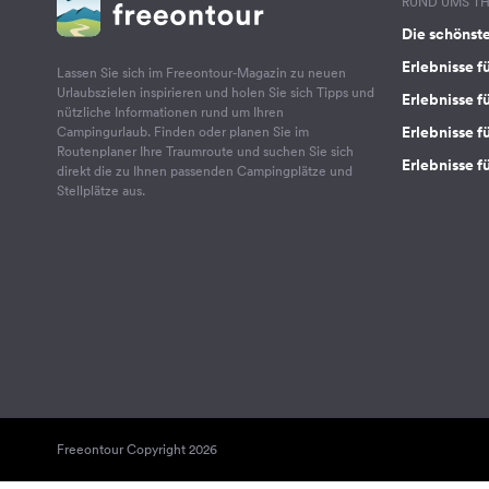
RUND UMS T
Die schönst
Erlebnisse f
Lassen Sie sich im Freeontour-Magazin zu neuen
Urlaubszielen inspirieren und holen Sie sich Tipps und
Erlebnisse f
nützliche Informationen rund um Ihren
Erlebnisse fü
Campingurlaub. Finden oder planen Sie im
Routenplaner Ihre Traumroute und suchen Sie sich
Erlebnisse f
direkt die zu Ihnen passenden Campingplätze und
Stellplätze aus.
Freeontour Copyright 2026