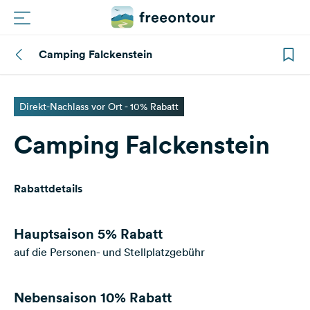
Camping Falckenstein
Routen
Plätze
Direkt-Nachlass vor Ort - 10% Rabatt
Camping Falckenstein
Magazin
Partner
Rabattdetails
Registrieren
Einloggen
Hauptsaison
5% Rabatt
auf die Personen- und Stellplatzgebühr
Newsletter
Nebensaison
10% Rabatt
Fragen &