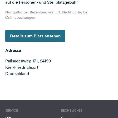
auf die Personen- und Stellplatzgebühr
Feedback
Nur gültig bei Bezahlung vor Ort. Nicht gültig bei
Sprache:
Onlinebuchungen.
Deutsch
Details zum Platz ansehen
Folge
uns
auf
Adresse
Social
Media
Palisadenweg 171, 24159
Kiel-Friedrichsort
Facebook
Deutschland
Instagram
Terms of use
© 1987–2026 HERE
SERVICE
RECHTLICHES