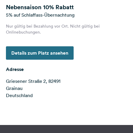
Feedback
Nebensaison
10% Rabatt
5% auf Schlaffass-Übernachtung
Sprache:
Deutsch
Nur gültig bei Bezahlung vor Ort. Nicht gültig bei
Onlinebuchungen.
Folge
uns
Details zum Platz ansehen
auf
Social
Media
Adresse
Facebook
Griesener Straße 2, 82491
Grainau
Instagram
Deutschland
Terms of use
© 1987–2026 HERE