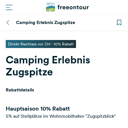
Camping Erlebnis Zugspitze
Routen
Plätze
Direkt-Nachlass vor Ort - 10% Rabatt
Camping Erlebnis
Magazin
Zugspitze
Partner
Rabattdetails
Registrieren
Einloggen
Hauptsaison
10% Rabatt
5% auf Stellplätze im Wohnmobilhafen "Zugspitzblick"
Newsletter
Fragen &