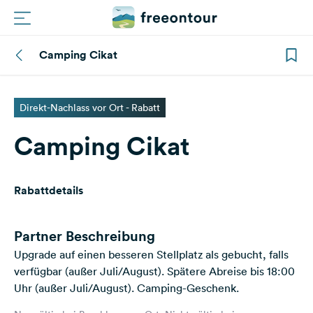
Camping Cikat
Routen
Plätze
Direkt-Nachlass vor Ort - Rabatt
Camping Cikat
Magazin
Partner
Rabattdetails
Registrieren
Einloggen
Partner Beschreibung
Upgrade auf einen besseren Stellplatz als gebucht, falls
verfügbar (außer Juli/August). Spätere Abreise bis 18:00
Newsletter
Uhr (außer Juli/August). Camping-Geschenk.
Fragen &