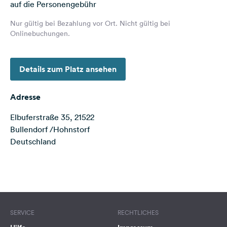
auf die Personengebühr
Feedback
Nur gültig bei Bezahlung vor Ort. Nicht gültig bei
Sprache:
Onlinebuchungen.
Deutsch
Details zum Platz ansehen
Folge
uns
auf
Adresse
Social
Media
Elbuferstraße 35, 21522
Bullendorf /Hohnstorf
Facebook
Deutschland
Instagram
Terms of use
© 1987–2026 HERE
SERVICE
RECHTLICHES