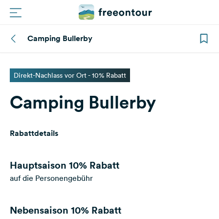
Camping Bullerby
Routen
Plätze
Direkt-Nachlass vor Ort - 10% Rabatt
Camping Bullerby
Magazin
Partner
Rabattdetails
Registrieren
Einloggen
Hauptsaison
10% Rabatt
auf die Personengebühr
Newsletter
Nebensaison
10% Rabatt
Fragen &