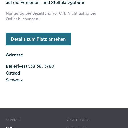
auf die Personen- und Stellplatzgebühr
Feedback
Nur gültig bei Bezahlung vor Ort. Nicht gültig bei
Sprache:
Onlinebuchungen.
Deutsch
Details zum Platz ansehen
Folge
uns
auf
Adresse
Social
Media
Bellerivestr.38 38, 3780
Gstaad
Facebook
Schweiz
Instagram
Terms of use
© 1987–2026 HERE
SERVICE
RECHTLICHES