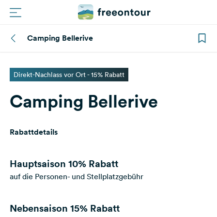
Camping Bellerive
Routen
Plätze
Direkt-Nachlass vor Ort - 15% Rabatt
Camping Bellerive
Magazin
Partner
Rabattdetails
Registrieren
Einloggen
Hauptsaison
10% Rabatt
auf die Personen- und Stellplatzgebühr
Newsletter
Nebensaison
15% Rabatt
Fragen &