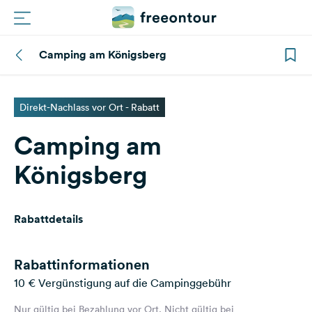
Camping am Königsberg
Routen
Plätze
Direkt-Nachlass vor Ort - Rabatt
Camping am
Magazin
Königsberg
Partner
Rabattdetails
Registrieren
Einloggen
Rabattinformationen
10 € Vergünstigung auf die Campinggebühr
Newsletter
Nur gültig bei Bezahlung vor Ort. Nicht gültig bei
Fragen &