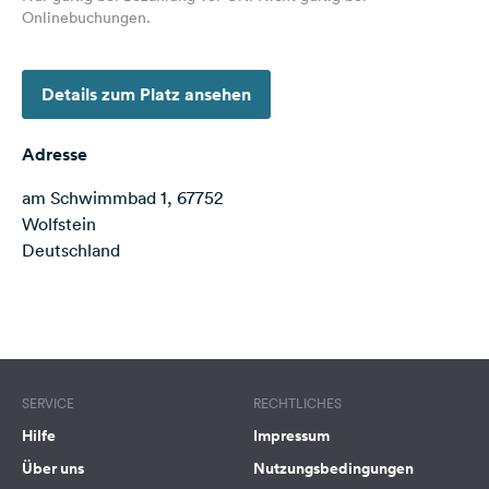
Onlinebuchungen.
Feedback
Sprache:
Deutsch
Details zum Platz ansehen
Folge
Adresse
uns
auf
am Schwimmbad 1, 67752
Social
Wolfstein
Media
Deutschland
Facebook
Terms of use
© 1987–2026 HERE
Instagram
SERVICE
RECHTLICHES
Hilfe
Impressum
Über uns
Nutzungsbedingungen