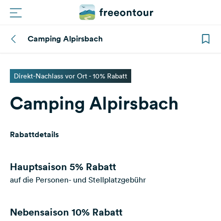
Camping Alpirsbach
Routen
Plätze
Direkt-Nachlass vor Ort - 10% Rabatt
Camping Alpirsbach
Magazin
Partner
Rabattdetails
Registrieren
Einloggen
Hauptsaison
5% Rabatt
auf die Personen- und Stellplatzgebühr
Newsletter
Nebensaison
10% Rabatt
Fragen &