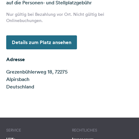
auf die Personen- und Stellplatzgebühr
Feedback
Nur gültig bei Bezahlung vor Ort. Nicht gültig bei
Sprache:
Onlinebuchungen.
Deutsch
Details zum Platz ansehen
Folge
uns
auf
Adresse
Social
Media
Grezenbühlerweg 18, 72275
Alpirsbach
Facebook
Deutschland
Instagram
Terms of use
© 1987–2026 HERE
SERVICE
RECHTLICHES