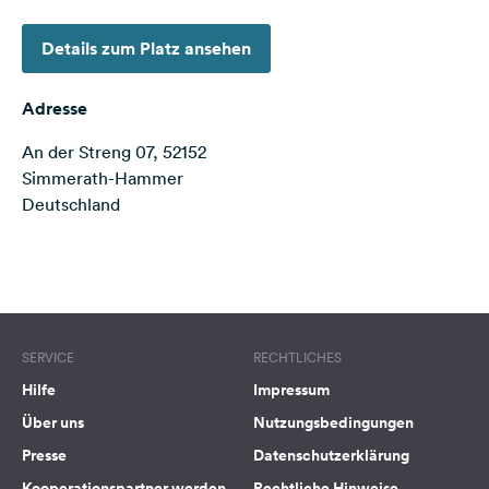
Feedback
Details zum Platz ansehen
Sprache:
Deutsch
Adresse
An der Streng 07, 52152
Folge
uns
Simmerath-Hammer
auf
Deutschland
Social
Media
Terms of use
© 1987–2026 HERE
Facebook
Instagram
SERVICE
RECHTLICHES
Hilfe
Impressum
Über uns
Nutzungsbedingungen
Presse
Datenschutzerklärung
Kooperationspartner werden
Rechtliche Hinweise