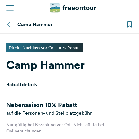
Camp Hammer
Routen
Plätze
Direkt-Nachlass vor Ort - 10% Rabatt
Camp Hammer
Magazin
Partner
Rabattdetails
Registrieren
Einloggen
Nebensaison
10% Rabatt
auf die Personen- und Stellplatzgebühr
Nur gültig bei Bezahlung vor Ort. Nicht gültig bei
Newsletter
Onlinebuchungen.
Fragen &