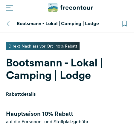
Bootsmann - Lokal | Camping | Lodge
Routen
Plätze
Direkt-Nachlass vor Ort - 10% Rabatt
Bootsmann - Lokal |
Magazin
Camping | Lodge
Partner
Rabattdetails
Registrieren
Einloggen
Hauptsaison
10% Rabatt
auf die Personen- und Stellplatzgebühr
Newsletter
Fragen &