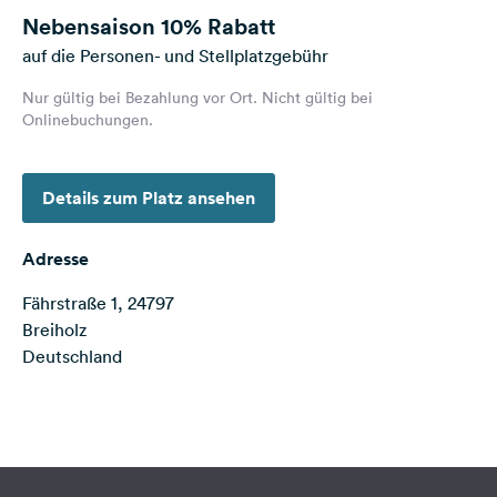
Feedback
Nebensaison
10% Rabatt
auf die Personen- und Stellplatzgebühr
Sprache:
Deutsch
Nur gültig bei Bezahlung vor Ort. Nicht gültig bei
Onlinebuchungen.
Folge
uns
Details zum Platz ansehen
auf
Social
Media
Adresse
Facebook
Fährstraße 1, 24797
Breiholz
Instagram
Deutschland
Terms of use
© 1987–2026 HERE