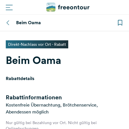
Beim Oama
Routen
Plätze
Direkt-Nachlass vor Ort - Rabatt
Beim Oama
Magazin
Partner
Rabattdetails
Registrieren
Einloggen
Rabattinformationen
Kostenfreie Übernachtung, Brötchenservice,
Abendessen möglich
Newsletter
Nur gültig bei Bezahlung vor Ort. Nicht gültig bei
Fragen &
Onlinebuchungen.