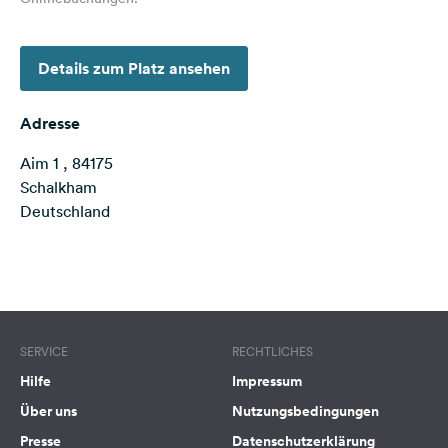
Feedback
Sprache:
Details zum Platz ansehen
Deutsch
Adresse
Folge
uns
Aim 1 , 84175
auf
Schalkham
Social
Deutschland
Media
Facebook
Terms of use
© 1987–2026 HERE
Instagram
SERVICE
RECHTLICHES
Hilfe
Impressum
Über uns
Nutzungsbedingungen
Presse
Datenschutzerklärung