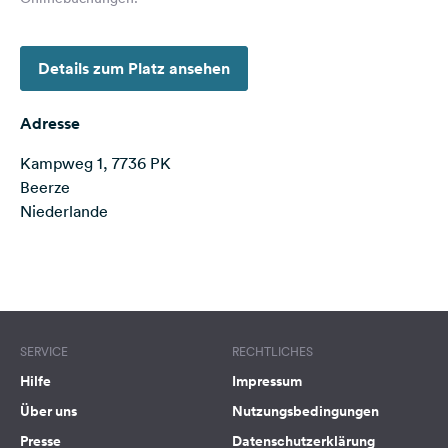
Feedback
Sprache:
Details zum Platz ansehen
Deutsch
Adresse
Folge
uns
Kampweg 1, 7736 PK
auf
Beerze
Social
Niederlande
Media
Facebook
Terms of use
© 1987–2026 HERE
Instagram
SERVICE
RECHTLICHES
Hilfe
Impressum
Über uns
Nutzungsbedingungen
Presse
Datenschutzerklärung