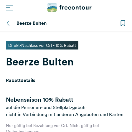
Beerze Bulten
Routen
Plätze
Direkt-Nachlass vor Ort - 10% Rabatt
Beerze Bulten
Magazin
Partner
Rabattdetails
Registrieren
Einloggen
Nebensaison
10% Rabatt
auf die Personen- und Stellplatzgebühr
nicht in Verbindung mit anderen Angeboten und Karten
Newsletter
Nur gültig bei Bezahlung vor Ort. Nicht gültig bei
Fragen &
Onlinebuchungen.