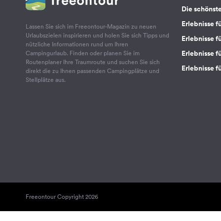
Die schönst
Erlebnisse f
Lassen Sie sich im Freeontour-Magazin zu neuen
Urlaubszielen inspirieren und holen Sie sich Tipps und
Erlebnisse f
nützliche Informationen rund um Ihren
Erlebnisse fü
Campingurlaub. Finden oder planen Sie im
Routenplaner Ihre Traumroute und suchen Sie sich
Erlebnisse f
direkt die zu Ihnen passenden Campingplätze und
Stellplätze aus.
Freeontour Copyright 2026