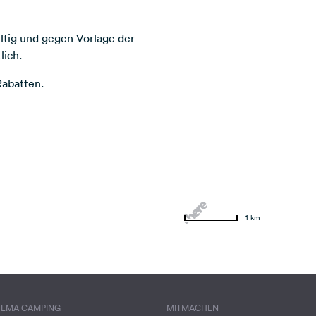
ltig und gegen Vorlage der
lich.
Rabatten.
1 km
HEMA CAMPING
MITMACHEN