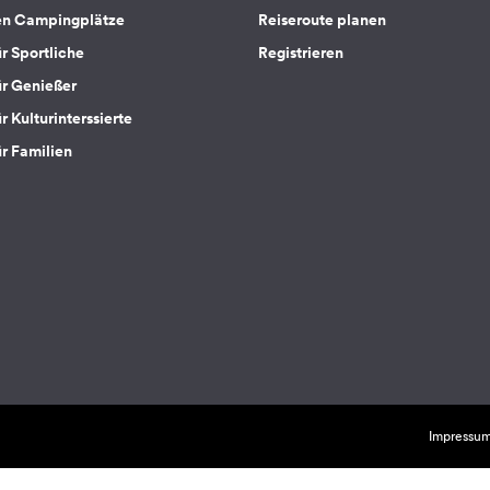
en Campingplätze
Reiseroute planen
ür Sportliche
Registrieren
ür Genießer
r Kulturinterssierte
ür Familien
Impressu