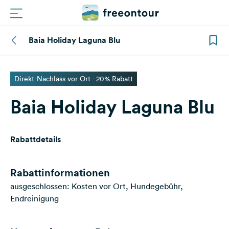
Baia Holiday Laguna Blu
Routen
Plätze
Direkt-Nachlass vor Ort - 20% Rabatt
Baia Holiday Laguna Blu
Magazin
Partner
Rabattdetails
Registrieren
Einloggen
Rabattinformationen
ausgeschlossen: Kosten vor Ort, Hundegebühr,
Endreinigung
Newsletter
Fragen &