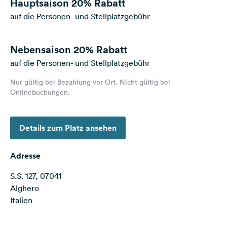
Hauptsaison
20% Rabatt
Feedback
auf die Personen- und Stellplatzgebühr
Sprache:
Deutsch
Nebensaison
20% Rabatt
auf die Personen- und Stellplatzgebühr
Folge
uns
Nur gültig bei Bezahlung vor Ort. Nicht gültig bei
auf
Onlinebuchungen.
Social
Media
Details zum Platz ansehen
Facebook
Instagram
Adresse
S.S. 127, 07041
Alghero
Italien