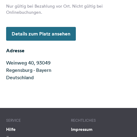
Feedback
Nur gültig bei Bezahlung vor Ort. Nicht gültig bei
Onlinebuchungen.
Sprache:
Deutsch
Details zum Platz ansehen
Folge
uns
Adresse
auf
Social
Weinweg 40, 93049
Media
Regensburg - Bayern
Deutschland
Facebook
Instagram
Terms of use
© 1987–2026 HERE
SERVICE
RECHTLICHES
Hilfe
Impressum