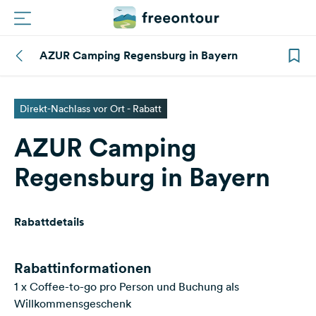
AZUR Camping Regensburg in Bayern
Routen
Plätze
Direkt-Nachlass vor Ort - Rabatt
AZUR Camping
Magazin
Regensburg in Bayern
Partner
Rabattdetails
Registrieren
Einloggen
Rabattinformationen
1 x Coffee-to-go pro Person und Buchung als
Newsletter
Willkommensgeschenk
Fragen &