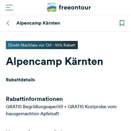
Alpencamp Kärnten
Routen
Plätze
Direkt-Nachlass vor Ort - 10% Rabatt
Alpencamp Kärnten
Magazin
Partner
Rabattdetails
Registrieren
Einloggen
Rabattinformationen
GRATIS Begrüßungsaperitif + GRATIS Kostprobe vom
hausgemachten Apfelsaft
Newsletter
Fragen &