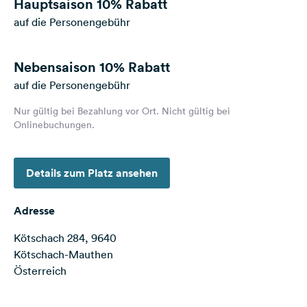
Hauptsaison
10% Rabatt
Feedback
auf die Personengebühr
Sprache:
Deutsch
Nebensaison
10% Rabatt
auf die Personengebühr
Folge
uns
Nur gültig bei Bezahlung vor Ort. Nicht gültig bei
auf
Onlinebuchungen.
Social
Media
Details zum Platz ansehen
Facebook
Instagram
Adresse
Kötschach 284, 9640
Kötschach-Mauthen
Österreich