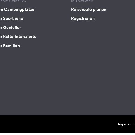
HEMA CAMPING
MITMACHEN
en Campingplätze
Reiseroute planen
ür Sportliche
Registrieren
ür Genießer
r Kulturinterssierte
ür Familien
Impressu