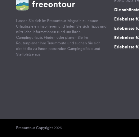
RUND UMS T
Die schönst
Erlebnisse f
Lassen Sie sich im Freeontour-Magazin zu neuen
Urlaubszielen inspirieren und holen Sie sich Tipps und
Erlebnisse f
nützliche Informationen rund um Ihren
Erlebnisse fü
Campingurlaub. Finden oder planen Sie im
Routenplaner Ihre Traumroute und suchen Sie sich
Erlebnisse f
direkt die zu Ihnen passenden Campingplätze und
Stellplätze aus.
Freeontour Copyright 2026