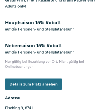
Gratis WiFi, gratis Radkarte und gratis Radverleih /
Feedback
Adults only!
Sprache:
Deutsch
Hauptsaison
15% Rabatt
auf die Personen- und Stellplatzgebühr
Folge
uns
Nebensaison
15% Rabatt
auf
Social
auf die Personen- und Stellplatzgebühr
Media
Nur gültig bei Bezahlung vor Ort. Nicht gültig bei
Facebook
Onlinebuchungen.
Instagram
Details zum Platz ansehen
Adresse
Fisching 9, 8741