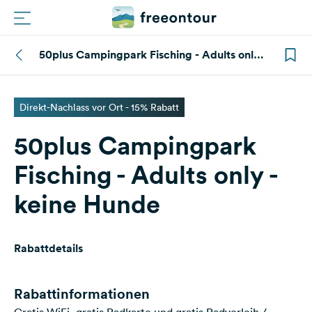
50plus Campingpark Fisching - Adults only -
Routen
keine Hunde
Plätze
Direkt-Nachlass vor Ort - 15% Rabatt
50plus Campingpark
Magazin
Fisching - Adults only -
Partner
keine Hunde
Registrieren
Einloggen
Rabattdetails
Newsletter
Rabattinformationen
Fragen &