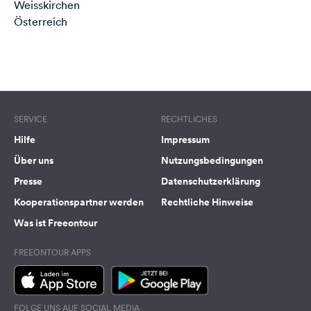
Weisskirchen
Österreich
Terms of use
© 1987–2026 HERE
SERVICE
RECHTLICHES
Hilfe
Impressum
Über uns
Nutzungsbedingungen
Presse
Datenschutzerklärung
Kooperationspartner werden
Rechtliche Hinweise
Was ist Freeontour
FREEONTOUR APPS
FOLGE UNS AUF SOCIAL MEDIA