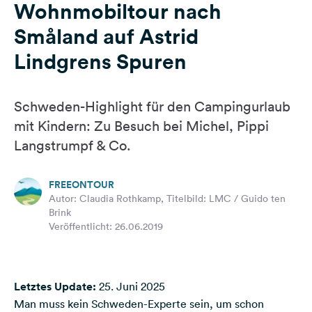
Wohnmobiltour nach
Feedback
Småland auf Astrid
Sprache:
Deutsch
Lindgrens Spuren
Folge
Schweden-Highlight für den Campingurlaub
uns
mit Kindern: Zu Besuch bei Michel, Pippi
auf
Social
Langstrumpf & Co.
Media
Facebook
FREEONTOUR
Autor: Claudia Rothkamp, Titelbild: LMC / Guido ten
Instagram
Brink
Veröffentlicht: 26.06.2019
Letztes Update:
25. Juni 2025
Man muss kein Schweden-Experte sein, um schon