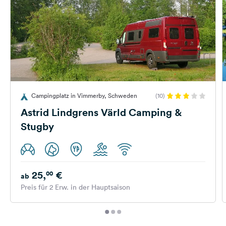
Campingplatz in Vimmerby, Schweden
(10)
Astrid Lindgrens Värld Camping &
Stugby
25,
€
00
ab
Preis für 2 Erw. in der Hauptsaison