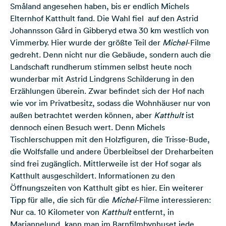
Småland angesehen haben, bis er endlich Michels
Elternhof Katthult fand. Die Wahl fiel auf den Astrid
Johannsson Gård in Gibberyd etwa 30 km westlich von
Vimmerby. Hier wurde der größte Teil der
Michel
-Filme
gedreht. Denn nicht nur die Gebäude, sondern auch die
Landschaft rundherum stimmen selbst heute noch
wunderbar mit Astrid Lindgrens Schilderung in den
Erzählungen überein. Zwar befindet sich der Hof nach
wie vor im Privatbesitz, sodass die Wohnhäuser nur von
außen betrachtet werden können, aber
Katthult
ist
dennoch einen Besuch wert. Denn Michels
Tischlerschuppen mit den Holzfiguren, die Trisse-Bude,
die Wolfsfalle und andere Überbleibsel der Dreharbeiten
sind frei zugänglich. Mittlerweile ist der Hof sogar als
Katthult ausgeschildert.
Informationen zu den
Öffnungszeiten von Katthult gibt es hier.
Ein weiterer
Tipp für alle, die sich für die
Michel
-Filme interessieren:
Nur ca. 10 Kilometer von
Katthult
entfernt, in
Mariannelund, kann man im
Barnfilmbynhuset
jede