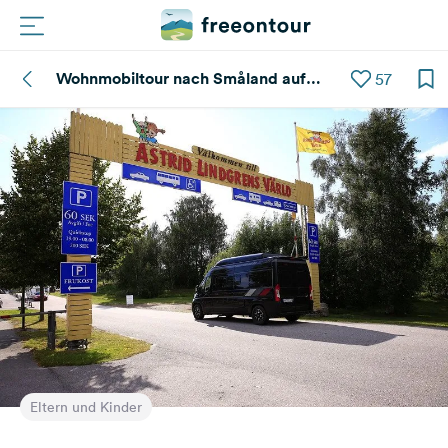
Wohnmobiltour nach Småland auf
57
Routen
Astrid Lindgrens Spuren
Plätze
Magazin
Partner
Registrieren
Einloggen
Newsletter
Eltern und Kinder
Fragen &