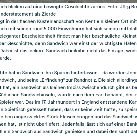
ch blicken auf eine bewegte Geschichte zurück. Foto: Jörg B
 Understatement als Zierde
gt in der flachen Küstenlandschaft von Kent ein kleiner Ort mi
ch mit seinen rund 5.000 Einwohnern hat sich seinen mittela
eleganter Bescheidenheit findet man hier beschauliche Klein
der Geschichte, denn Sandwich war einst der wichtigste Hafen
abei ist das leckere Sandwich beileibe nicht das Einzige, wo
urde.
te hat in Sandwich ihre Spuren hinterlassen – da werden Joh
andwich, und seine „Erfindung“ zur Randnotiz. Die sich allerding
 hat, ein Sandwich als kleinen Imbiss zwischendurch gibt es be
 Südlichen Sandwichinseln, wurde nach dem Earl benannt, der zw
pieler war. Das im 17. Jahrhundert in England entstandene Kar
 Spieltisch gefesselt haben, dass er keine Zeit hatte, zu speise
eiben eingezwicktes Stück Fleisch bringen und das Sandwich 
 hat, ist nicht überliefert. Jedenfalls lässt sich auf einer Ban
ll ein Sandwich aus Sandwich genießen und dabei den sanft d