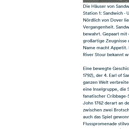
Die Häuser von Sandwi
Station 1: Sandwich -
Nördlich von Dover lie
Vergangenheit. Sandwi
bewahrt. Gepaart mit 
großartige Zeugnisse 
Name macht Appetit. D
River Stour bekannt w
Eine bewegte Geschich
1792), der 4. Earl of S
ganzen Welt verbreitet
eine Inselgruppe, die
fanatischer Cribbage-S
John 1762 derart an den
zwischen zwei Brotsch
auch das Spiel gewonnen
Flusspromenade stilvo