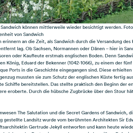
 Sandwich können mittlerweile wieder besichtigt werden. Fot
enheit von Sandwich
erinnern an die Zeit, als Sandwich durch die Versandung des 
tfernt lag. Ob Sachsen, Normannen oder Dänen – hier in Sand
vasoren oder Kaufleute erstmals englischen Boden. Denn Sand
hen König, Eduard der Bekenner (1042-1066), zu einem der fünf
e Ports in die Geschichte eingegangen sind. Diese erhielte
egenzug mussten sie zum Schutz der englischen Küste fertig au
te Schiffe bereitstellen. Das stellte praktisch den Beginn der e
ere eroberte. Durch die hübsche Zugbrücke über den Stour hä
 Anwesen The Salutation und die Secret Gardens of Sandwich, d
tig gestellte Landsitz wurde vom berühmten Architekten Sir Ed
tsarchitektin Gertrude Jekyll entworfen und kann heute wiede