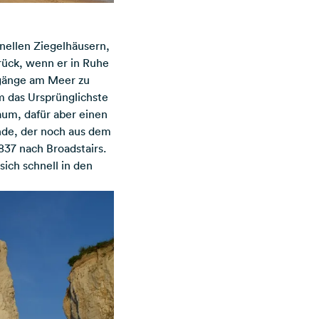
onellen Ziegelhäusern,
rück, wenn er in Ruhe
rgänge am Meer zu
m das Ursprünglichste
aum, dafür aber einen
nde, der noch aus dem
837 nach Broadstairs.
ich schnell in den