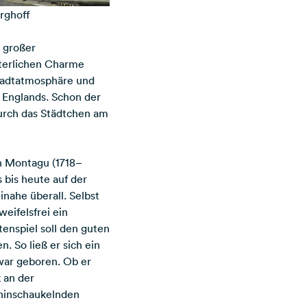
erghoff
t großer
lterlichen Charme
stadtatmosphäre und
 Englands. Schon der
durch das Städtchen am
n Montagu (1718–
s bis heute auf der
inahe überall. Selbst
eifelsfrei ein
tenspiel soll den guten
n. So ließ er sich ein
war geboren. Ob er
k an der
ahinschaukelnden