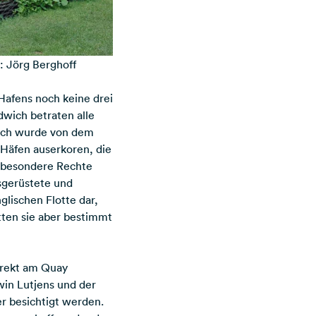
o: Jörg Berghoff
Hafens noch keine drei
wich betraten alle
wich wurde von dem
 Häfen auserkoren, die
n besondere Rechte
sgerüstete und
nglischen Flotte dar,
tten sie aber bestimmt
irekt am Quay
win Lutjens und der
r besichtigt werden.