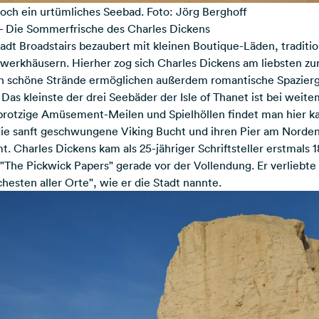
 noch ein urtümliches Seebad. Foto: Jörg Berghoff
s – Die Sommerfrische des Charles Dickens
adt Broadstairs bezaubert mit kleinen Boutique-Läden, traditi
werkhäusern. Hierher zog sich Charles Dickens am liebsten zu
ben schöne Strände ermöglichen außerdem romantische Spazie
as kleinste der drei Seebäder der Isle of Thanet ist bei weite
protzige Amüsement-Meilen und Spielhöllen findet man hier k
 die sanft geschwungene Viking Bucht und ihren Pier am Norde
. Charles Dickens kam als 25-jähriger Schriftsteller erstmals 1
The Pickwick Papers" gerade vor der Vollendung. Er verliebte s
hesten aller Orte", wie er die Stadt nannte.