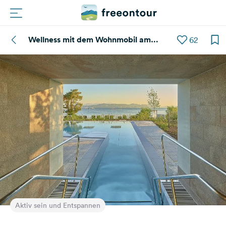
Wellness mit dem Wohnmobil am
62
Routen
Bodensee
Plätze
Magazin
Partner
Registrieren
Einloggen
Newsletter
Aktiv sein und Entspannen
Fragen &