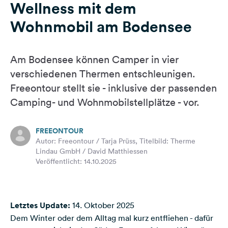
Wellness mit dem
Feedback
Wohnmobil am Bodensee
Sprache:
Deutsch
Am Bodensee können Camper in vier
Folge
verschiedenen Thermen entschleunigen.
uns
Freeontour stellt sie - inklusive der passenden
auf
Camping- und Wohnmobilstellplätze - vor.
Social
Media
FREEONTOUR
Facebook
Autor: Freeontour / Tarja Prüss, Titelbild: Therme
Lindau GmbH / David Matthiessen
Instagram
Veröffentlicht: 14.10.2025
Letztes Update:
14. Oktober 2025
Dem Winter oder dem Alltag mal kurz entfliehen - dafür