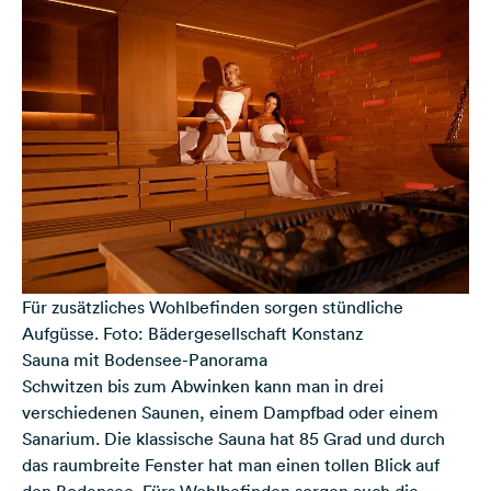
Für zusätzliches Wohlbefinden sorgen stündliche
Aufgüsse. Foto: Bädergesellschaft Konstanz
Sauna mit Bodensee-Panorama
Schwitzen bis zum Abwinken kann man in drei
verschiedenen Saunen, einem Dampfbad oder einem
Sanarium. Die klassische Sauna hat 85 Grad und durch
das raumbreite Fenster hat man einen tollen Blick auf
den Bodensee. Fürs Wohlbefinden sorgen auch die