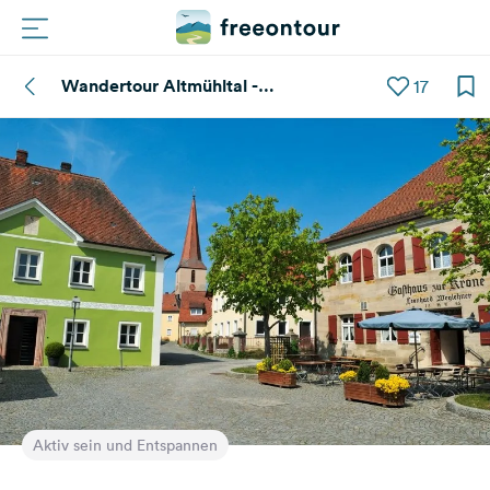
Wandertour Altmühltal -
17
Routen
Archäologischer Wanderweg ­
Thalmässing
Plätze
Magazin
Partner
Registrieren
Einloggen
Newsletter
Aktiv sein und Entspannen
Fragen &