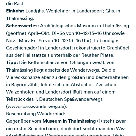
die Rast.
Einkehr:
Landghs. Weglehner in Landersdorf; Ghs. in
Thalmässing.
Sehenswertes:
Archäologisches Museum in Thalmässing
(geöffnet April–Okt. Di–So von 10–12/13–16 Uhr sowie
Nov.–März Fr–So von 10–12/13–16 Uhr); Lebendiges
Geschichtsdorf in Landersdorf; rekonstruierte Grabhügel
aus der Hallstattzeit unterhalb der Reuther Platte.
Tipp:
Die Keltenschanze von Ohlangen westl. von
Thalmässing liegt abseits des Wanderwegs. Da die
Viereckschanze aber zu den größten und besterhaltenen
in Bayern zählt, lohnt sich ein Abstecher. Zwischen
Waizenhofen und Landersdorf läuft man auf einem
Teilstück des 1. Deutschen Spaßwanderwegs
(www.spasswanderweg.de).
Beschreibung Wanderpfad:
Gegenüber vom
Museum in Thalmässing
(1) steht zwar
ein erster Schilderbaum, doch dort sucht man den Ww.
»Archäologischer Wanderweg« noch vergebens. Mehr