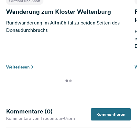
Outdoor und Sport
Wanderung zum Kloster Weltenburg
Rundwanderung im Altmühltal zu beiden Seiten des
Donaudurchbruchs
E
e
E
Weiterlesen
W
Kommentare (0)
Kommentieren
Kommentare von Freeontour-Usern