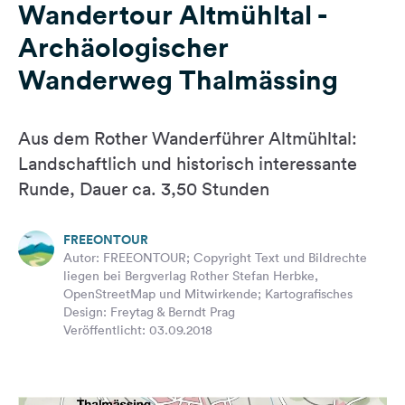
Wandertour Altmühltal -
Feedback
Archäologischer
Sprache:
Deutsch
Wanderweg ­Thalmässing
Folge
Aus dem Rother Wanderführer Altmühltal:
uns
Landschaftlich und historisch interessante
auf
Social
Runde, Dauer ca. 3,50 Stunden
Media
Facebook
FREEONTOUR
Autor: FREEONTOUR; Copyright Text und Bildrechte
Instagram
liegen bei Bergverlag Rother Stefan Herbke,
OpenStreetMap und Mitwirkende; Kartografisches
Design: Freytag & Berndt Prag
Veröffentlicht: 03.09.2018