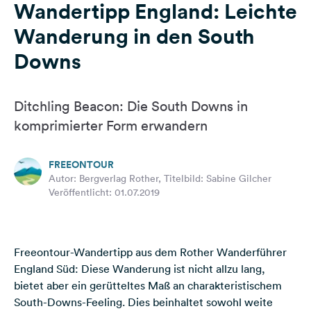
Wandertipp England: Leichte
Feedback
Wanderung in den South
Sprache:
Deutsch
Downs
Folge
Ditchling Beacon: Die South Downs in
uns
komprimierter Form erwandern
auf
Social
Media
FREEONTOUR
Autor: Bergverlag Rother, Titelbild: Sabine Gilcher
Facebook
Veröffentlicht: 01.07.2019
Instagram
Freeontour-Wandertipp aus dem Rother Wanderführer
England Süd: Diese Wanderung ist nicht allzu lang,
bietet aber ein gerütteltes Maß an charakteristischem
South-Downs-Feeling. Dies beinhaltet sowohl weite