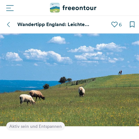
Wandertipp England: Leichte
6
Routen
Wanderung in den South Downs
Plätze
Magazin
Partner
Registrieren
Einloggen
Newsletter
Aktiv sein und Entspannen
Fragen &