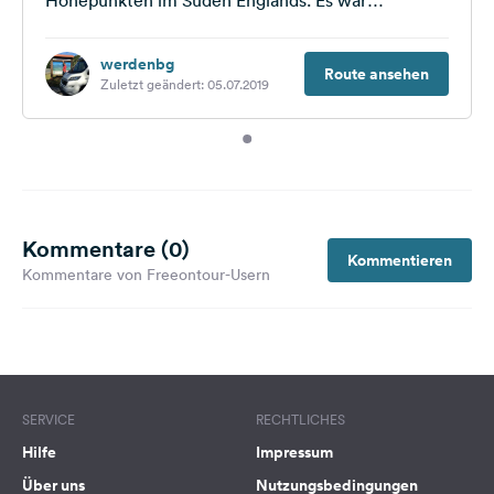
Höhepunkten im Süden Englands. Es war
wunderschön, abwechslungsreich und teilweise
sehr anstrengend auf...
werdenbg
Route ansehen
Zuletzt geändert: 05.07.2019
Kommentare (0)
Kommentieren
Kommentare von Freeontour-Usern
SERVICE
RECHTLICHES
Hilfe
Impressum
Über uns
Nutzungsbedingungen