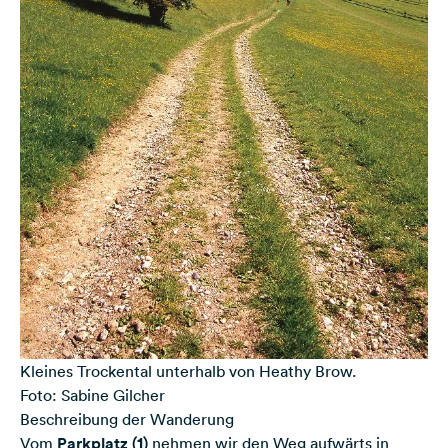
Kleines Trockental unterhalb von Heathy Brow.
Foto: Sabine Gilcher
Beschreibung der Wanderung
Vom
Parkplatz (1)
nehmen wir den Weg aufwärts in