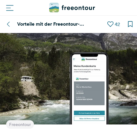
Vorteile mit der Freeontour-
42
Routen
Kundenkarte
Plätze
Magazin
Partner
Registrieren
Einloggen
Newsletter
Freeontour
Fragen &