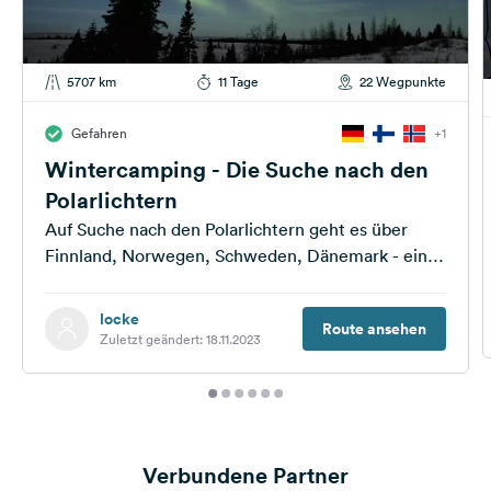
5707 km
11 Tage
22 Wegpunkte
Gefahren
+1
Wintercamping - Die Suche nach den
Polarlichtern
Auf Suche nach den Polarlichtern geht es über
Finnland, Norwegen, Schweden, Dänemark - ein
winterliches Abenteuer
locke
Route ansehen
Zuletzt geändert: 18.11.2023
Verbundene Partner