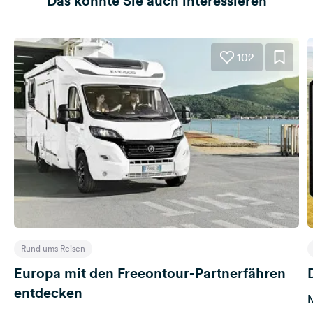
Das könnte Sie auch interessieren
102
Rund ums Reisen
Europa mit den Freeontour-Partnerfähren
entdecken
M