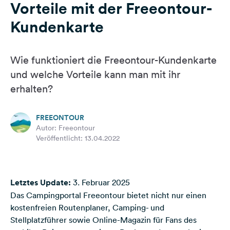
Vorteile mit der Freeontour-
Feedback
Kundenkarte
Sprache:
Deutsch
Wie funktioniert die Freeontour-Kundenkarte
Folge
und welche Vorteile kann man mit ihr
uns
erhalten?
auf
Social
Media
FREEONTOUR
Autor: Freeontour
Facebook
Veröffentlicht: 13.04.2022
Instagram
Letztes Update:
3. Februar 2025
Das Campingportal Freeontour bietet nicht nur einen
kostenfreien Routenplaner
,
Camping- und
Stellplatzführer
sowie
Online-Magazin
für Fans des