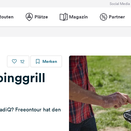
Social Media
Routen
Plätze
Magazin
Partner
12
Merken
nggrill
adiQ? Freeontour hat den