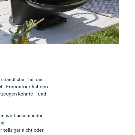
ständlicher Teil des
ch. Freeontour hat den
rzeugen konnte – und
len weit auseinander –
nd
teils gar nicht oder