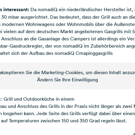
 interessant:
Da nomadiQ ein niederländischer Hersteller ist, 
30 mbar ausgerichtet. Das bedeutet, dass der Grill auch an di
es modernen Wohnwagens oder Wohnmobils über die Außenste
ei vielen auf dem deutschen Markt angebotenen Gasgrills mit 50
 Anschluss an die Gasanlage des Campers ist allerdings ein Ve
mbar-Gasdruckregler, der von nomadiQ im Zubehörbereich ang
taltet sich der Aufbau des nomadiQ Cmapinggasgrills
 akzeptieren Sie die Marketing-Cookies, um diesen Inhalt anzuz
Ändern Sie Ihre Einwilligung
t: Grill und Outdoorküche in einem
u und Anschluss des Grills in der Praxis nicht länger als zwei
n losgehen kann. Jede Seite des Grills verfügt dabei über eine
ll auf Temperaturen zwischen 150 und 350 Grad regeln lässt.