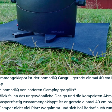
ammengeklappt ist der nomadiQ Gasgrill gerade einmal 40 cm 
mp
n nomadiQ von anderen Campinggasgrills?
 Blick fallen das ungewöhnliche Design und die kompakten Ab
nsportfertig zusammengeklappt ist er gerade einmal 40 cm br
m Camper nicht viel Platz wegnimmt und sich bei Bedarf auch zu