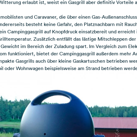
tterung erlaubt ist, weist ein Gasgrill aber definitiv Vorteile a
emobilisten und Caravaner, die über einen Gas-Außenanschluss
Andererseits besteht keine Gefahr, den Platznachbarn mit Rau
 ein Campinggasgrill auf Knopfdruck einsatzbereit und erreicht
rilltemperatur. Zusätzlich entfällt das lästige Mitschleppen d
h
Gewicht im Bereich der Zuladung
spart. Im Vergleich zum Elekt
om funktioniert, bietet der Campinggasgrill außerdem mehr Au
mpakte Gasgrills auch über kleine Gaskartuschen betrieben werd
l oder Wohnwagen beispielsweise am Strand betrieben werd