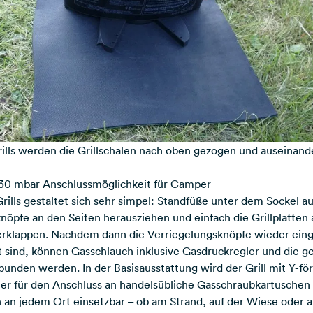
lls werden die Grillschalen nach oben gezogen und auseinande
 30 mbar Anschlussmöglichkeit für Camper
rills gestaltet sich sehr simpel: Standfüße unter dem Sockel a
nöpfe an den Seiten herausziehen und einfach die Grillplatten
erklappen. Nachdem dann die Verriegelungsknöpfe wieder eing
t sind, können Gasschlauch inklusive Gasdruckregler und die 
nden werden. In der Basisausstattung wird der Grill mit Y-f
ler für den Anschluss an handelsübliche Gasschraubkartuschen g
 an jedem Ort einsetzbar – ob am Strand, auf der Wiese oder als