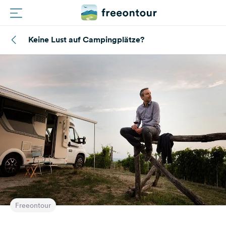
Keine Lust auf Campingplätze?
Routen
Plätze
Magazin
Partner
Folge
uns
auf
Freeontour
Social
Media