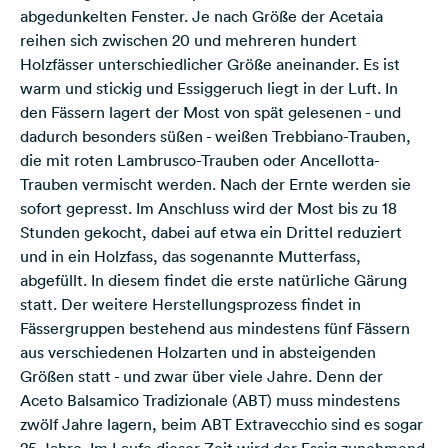
abgedunkelten Fenster. Je nach Größe der Acetaia
reihen sich zwischen 20 und mehreren hundert
Holzfässer unterschiedlicher Größe aneinander. Es ist
warm und stickig und Essiggeruch liegt in der Luft. In
den Fässern lagert der Most von spät gelesenen - und
dadurch besonders süßen - weißen Trebbiano-Trauben,
die mit roten Lambrusco-Trauben oder Ancellotta-
Trauben vermischt werden. Nach der Ernte werden sie
sofort gepresst. Im Anschluss wird der Most bis zu 18
Stunden gekocht, dabei auf etwa ein Drittel reduziert
und in ein Holzfass, das sogenannte Mutterfass,
abgefüllt. In diesem findet die erste natürliche Gärung
statt. Der weitere Herstellungsprozess findet in
Fässergruppen bestehend aus mindestens fünf Fässern
aus verschiedenen Holzarten und in absteigenden
Größen statt - und zwar über viele Jahre. Denn der
Aceto Balsamico Tradizionale (ABT) muss mindestens
zwölf Jahre lagern, beim ABT Extravecchio sind es sogar
25 Jahre. Im Laufe dieser Zeit wird der Essig zunehmend