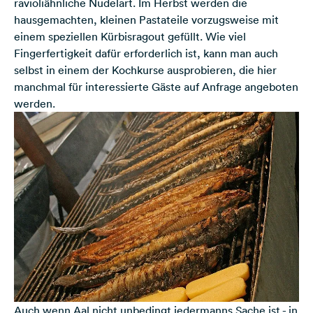
ravioliähnliche Nudelart. Im Herbst werden die
hausgemachten, kleinen Pastateile vorzugsweise mit
einem speziellen Kürbisragout gefüllt. Wie viel
Fingerfertigkeit dafür erforderlich ist, kann man auch
selbst in einem der Kochkurse ausprobieren, die hier
manchmal für interessierte Gäste auf Anfrage angeboten
werden.
Auch wenn Aal nicht unbedingt jedermanns Sache ist - in