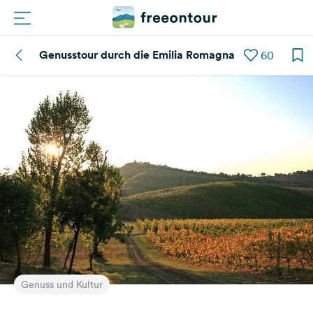
Genusstour durch die Emilia Romagna
60
Routen
Plätze
Magazin
Partner
Registrieren
Einloggen
Newsletter
Genuss und Kultur
Fragen &