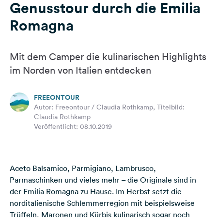
Genusstour durch die Emilia
Feedback
Romagna
Sprache:
Deutsch
Mit dem Camper die kulinarischen Highlights
Folge
im Norden von Italien entdecken
uns
auf
Social
FREEONTOUR
Media
Autor: Freeontour / Claudia Rothkamp, Titelbild:
Claudia Rothkamp
Facebook
Veröffentlicht: 08.10.2019
Instagram
Aceto Balsamico, Parmigiano, Lambrusco,
Parmaschinken und vieles mehr – die Originale sind in
der Emilia Romagna zu Hause. Im Herbst setzt die
norditalienische Schlemmerregion mit beispielsweise
Trüffeln, Maronen und Kürbis kulinarisch sogar noch