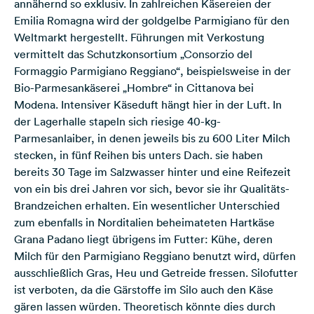
annähernd so exklusiv. In zahlreichen Käsereien der
Emilia Romagna wird der goldgelbe Parmigiano für den
Weltmarkt hergestellt. Führungen mit Verkostung
vermittelt das Schutzkonsortium „
Consorzio del
Formaggio Parmigiano Reggiano
“, beispielsweise in der
Bio-Parmesankäserei „Hombre“ in Cittanova
bei
Modena. Intensiver Käseduft hängt hier in der Luft. In
der Lagerhalle stapeln sich riesige 40-kg-
Parmesanlaiber, in denen jeweils bis zu 600 Liter Milch
stecken, in fünf Reihen bis unters Dach. sie haben
bereits 30 Tage im Salzwasser hinter und eine Reifezeit
von ein bis drei Jahren vor sich, bevor sie ihr Qualitäts-
Brandzeichen erhalten. Ein wesentlicher Unterschied
zum ebenfalls in Norditalien beheimateten Hartkäse
Grana Padano liegt übrigens im Futter: Kühe, deren
Milch für den Parmigiano Reggiano benutzt wird, dürfen
ausschließlich Gras, Heu und Getreide fressen. Silofutter
ist verboten, da die Gärstoffe im Silo auch den Käse
gären lassen würden. Theoretisch könnte dies durch