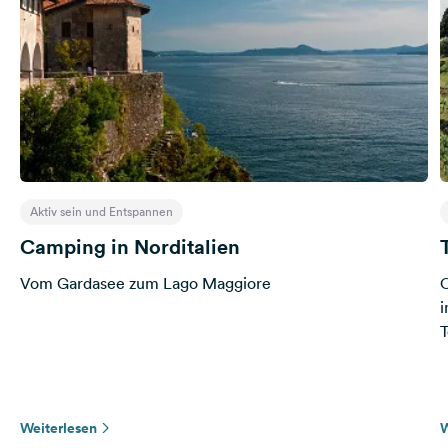
Aktiv sein und Entspannen
Camping in Norditalien
Vom Gardasee zum Lago Maggiore
C
i
T
Weiterlesen
W