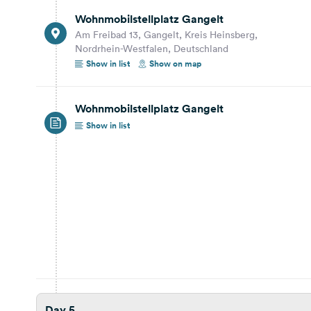
Wohnmobilstellplatz Gangelt
Day 7
Am Freibad 13, Gangelt, Kreis Heinsberg,
Nordrhein-Westfalen, Deutschland
33,4 km
34 min.
Show in list
Show on map
Seeuferstraße
Kreis Euskirchen, Nordrhein-Westfalen,
Wohnmobilstellplatz Gangelt
Deutschland
Show in list
Show on map
Day 8
76,4 km
1 hrs. 11 min.
Wesseling
An der Elsmaar, Wesseling, Rhein-Erft-Kreis,
Nordrhein-Westfalen, Deutschland
Show on map
Day 5