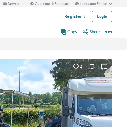
Newsletter
Questions & Feedback
Language: English
Register
Login
Copy
Share
4