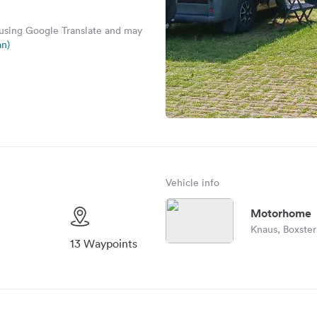
 using Google Translate and may
an)
Vehicle info
Motorhome
Knaus, Boxste
13 Waypoints