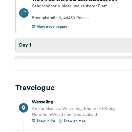
Rees
Sehr schöner ruhiger und sauberer Platz.
Ebentalstraße 9, 46459 Rees
Telefon: +49 2851 51187
View travel report
info@stadt-rees.de
https://www.stadt-rees.de/tourismus-
Day 1
freizeit/unterkuenfte/wohnmobilstellplatz/
Day 2
27,0 km
22 min.
Travelogue
Kevelaer
Grotendonker Straße 54, Kevelaer, Kreis Kleve,
Wesseling
Nordrhein-Westfalen, Deutschland
An der Elsmaar, Wesseling, Rhein-Erft-Kreis,
Show on map
Nordrhein-Westfalen, Deutschland
Show in list
Show on map